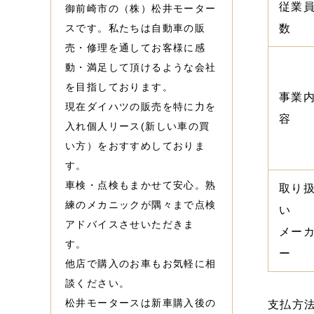
従業
御前崎市の（株）松井モーター
スです。私たちは自動車の販
数
売・修理を通してお客様に感
動・満足して頂けるような会社
を目指しております。
事業
現在ダイハツの販売を特に力を
容
入れ個人リース(新しい車の買
い方）をおすすめしておりま
す。
車検・点検もまかせて安心。熟
取り
練のメカニックが隅々まで点検
アドバイスさせいただきま
メー
す。
ー
他店で購入のお車もお気軽に相
談ください。
松井モータースは新車購入後の
支払方法