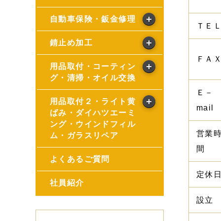
自動車保険・鈑金修理
ＴＥ
錆止め加工
ＦＡ
用品取付・コーティン
グ・清掃・オイル交換
Ｅ－
用品取付２・ライト黄
mail
ばみ・ダイハツエーミ
ング・ウインドフィル
営業
ム・ガラスリペア
間
よくあるご質問
定休
社員紹介
設立