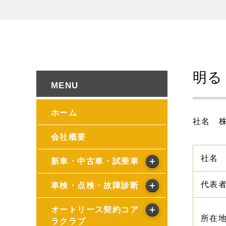
明る
ホーム
社名 
会社概要
社名
新車・中古車・試乗車
代表
車検・点検・故障診断
オートリース契約コア
所在
ラクラブ